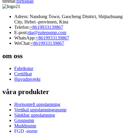
timmar.
förfrågan
Adress: Nandong Town, Gaocheng District, Shijiazhuang
City, Hebei -provinsen, Kina
Telefon:
+8619933139867
E-post:
rita@ruitepump.com
WhatsApp:
+8619933139867
WeChat:
+8619933139867
om oss
Fabrikstur
Certifikat
Huvudprojekt
våra produkter
Horisontell uppslamning
Vertikal uppslamningspump
Sänkbar uppslamning
Gruspump
Muddpump
FGD -pump