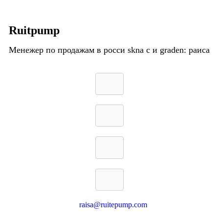
Ruitpump
Менежер по продажам в росси skna с и graden: раиса
raisa@ruitepump.com