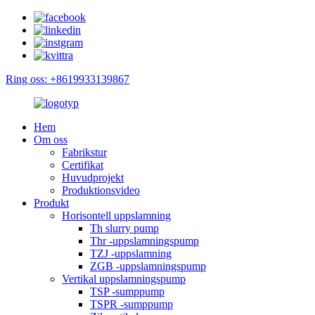
Ring oss: +8619933139867
Hem
Om oss
Fabrikstur
Certifikat
Huvudprojekt
Produktionsvideo
Produkt
Horisontell uppslamning
Th slurry pump
Thr -uppslamningspump
TZJ -uppslamning
ZGB -uppslamningspump
Vertikal uppslamningspump
TSP -sumppump
TSPR -sumppump