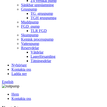
Zjl vertikal pump
Sänkbar uppslamning
Gruspump
TG -gruspump
TGH gruspumpa
Muddpump
FGD -pump
TLR FGD
Skumpump
Kemisk processpump
Vattenpump
Reservdelar
Våtdelar
Lagerförsamling
Tätningsdelar
Nybörjare
Kontakta oss
Ladda ner
English
Hem
Kontakta oss