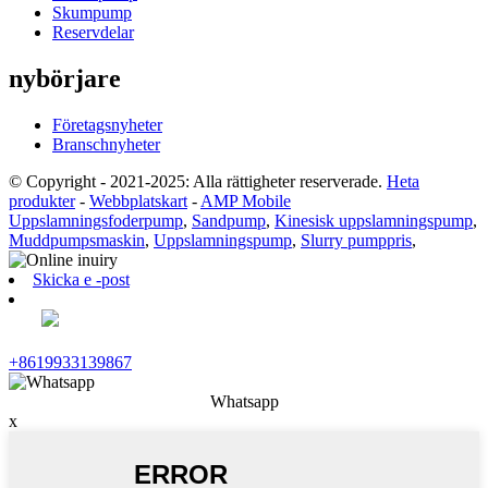
Skumpump
Reservdelar
nybörjare
Företagsnyheter
Branschnyheter
© Copyright - 2021-2025: Alla rättigheter reserverade.
Heta
produkter
-
Webbplatskart
-
AMP Mobile
Uppslamningsfoderpump
,
Sandpump
,
Kinesisk uppslamningspump
,
Muddpumpsmaskin
,
Uppslamningspump
,
Slurry pumppris
,
Skicka e -post
+8619933139867
Whatsapp
x