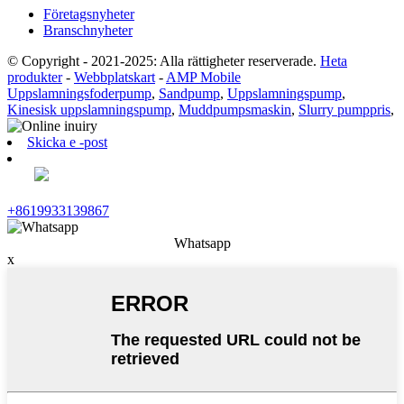
Företagsnyheter
Branschnyheter
© Copyright - 2021-2025: Alla rättigheter reserverade.
Heta
produkter
-
Webbplatskart
-
AMP Mobile
Uppslamningsfoderpump
,
Sandpump
,
Uppslamningspump
,
Kinesisk uppslamningspump
,
Muddpumpsmaskin
,
Slurry pumppris
,
Skicka e -post
+8619933139867
Whatsapp
x