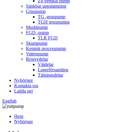
Zjl vertikal pump
Sänkbar uppslamning
Gruspump
TG -gruspump
TGH gruspumpa
Muddpump
FGD -pump
TLR FGD
Skumpump
Kemisk processpump
Vattenpump
Reservdelar
Våtdelar
Lagerförsamling
Tätningsdelar
Nybörjare
Kontakta oss
Ladda ner
English
Hem
Nybörjare