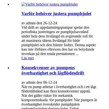
Varför behöver justera pumphjulet
av admin den 26-12-24
Vid drift av uppslamningspumpar spelar den
periodiska justeringen av pumphjulsavstånd
under hela dess livslängd en avgörande roll för
att maximera slitens livslängd för både
pumphjulet och den främre fodret. Denna aspekt
kan inte förbises eftersom den har en betydande
inverkan på den totala prestationen ...
Läs mer
Konsekvenser av pumpens
överhastighet och lågflödesdrift
av admin den 06-12-24
När en pump arbetar i överhastighet och i ett lågt
flödestillstånd kan flera konsekvenser uppstå.
När det gäller risker för mekanisk
komponentskada: för pumphjulet: När pumpen är
överhastighet överskrider pumphjulets
omkretshastighet designvärdet. Enligt