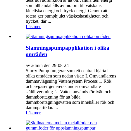
dess huvudfunktion är att omvandla den energi
som tillhandahålls av motorn till vätskans
kinetiska energi och tryck energi. Genom att
rotera ger pumphjulet vätskeshastigheten och
trycket, där ...
Läs mer
Slamningspumpapplikation i olika
områden
av admin den 29-08-24
Slurry Pump fungerar som ett centralt hjärta i
olika områden som nedan visar: I. Omvandlarens
dammavlägsning Vattensystem Process 1. Rök
och avgaser genereras under omvandlare
ståltillverkning. 2. Vatten används för tvätt och
dammborttagning för att bilda
dammborttagningsvatten som innehåller rök och
dammpartiklar. ...
Läs mer