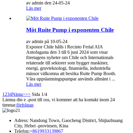
av admin den 24-05-24
Läs mer
Möt Ruite Pump i exponenten Chile
av admin på 10-05-24
Exponor Chile hålls i Recinto Ferial AIA
Antofagasta den 3 till 6 juni 2024 som visar
företagens nyheter om Chile och Internationals
relaterade till sektorer som bygger maskiner,
energi, gruvteknologi, finansiella, industriella
mässor välkomna att besöka Ruite Pump Booth.
Våra uppslamningspumpar används allmänt i ...
Läs mer
1
2
3
4
Nästa>
>>
Sida 1/4
Lämna din e -post till oss, vi kommer att ha kontakt inom 24
timmar.
förfrågan
Adress: Nandong Town, Gaocheng District, Shijiazhuang
City, Hebei -provinsen, Kina
Telefon:
+8619933139867