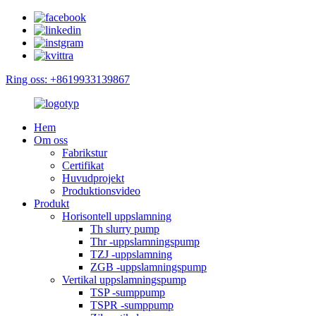
Ring oss: +8619933139867
Hem
Om oss
Fabrikstur
Certifikat
Huvudprojekt
Produktionsvideo
Produkt
Horisontell uppslamning
Th slurry pump
Thr -uppslamningspump
TZJ -uppslamning
ZGB -uppslamningspump
Vertikal uppslamningspump
TSP -sumppump
TSPR -sumppump