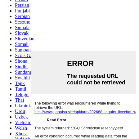
Persian
Punjabi
Serbian
Sesotho
Sinhala
Slovak
Slovenian
Somali
Samoan
Scots Gaelic
Shona
Sindhi
Sundanese
Swahili
Tajik
Tamil
Telugu
Thai
Ukrainian
Urdu
Uzbek
Vietnamese
Welsh
Xhosa