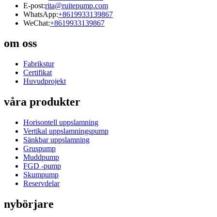
E-post:
rita@ruitepump.com
WhatsApp:
+8619933139867
WeChat:
+8619933139867
om oss
Fabrikstur
Certifikat
Huvudprojekt
våra produkter
Horisontell uppslamning
Vertikal uppslamningspump
Sänkbar uppslamning
Gruspump
Muddpump
FGD -pump
Skumpump
Reservdelar
nybörjare