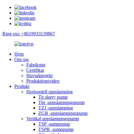
Ring oss: +8619933139867
Hem
Om oss
Fabrikstur
Certifikat
Huvudprojekt
Produktionsvideo
Produkt
Horisontell uppslamning
Th slurry pump
Thr -uppslamningspump
TZJ -uppslamning
ZGB -uppslamningspump
Vertikal uppslamningspump
TSP -sumppump
TSPR -sumppump