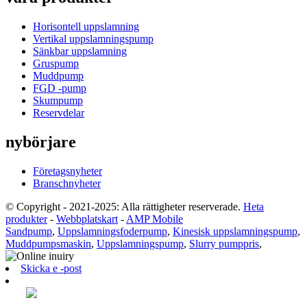
Horisontell uppslamning
Vertikal uppslamningspump
Sänkbar uppslamning
Gruspump
Muddpump
FGD -pump
Skumpump
Reservdelar
nybörjare
Företagsnyheter
Branschnyheter
© Copyright - 2021-2025: Alla rättigheter reserverade.
Heta
produkter
-
Webbplatskart
-
AMP Mobile
Sandpump
,
Uppslamningsfoderpump
,
Kinesisk uppslamningspump
,
Muddpumpsmaskin
,
Uppslamningspump
,
Slurry pumppris
,
Skicka e -post