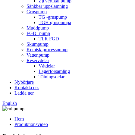
Zjl vertikal pump
Sänkbar uppslamning
Gruspump
TG -gruspump
TGH gruspumpa
Muddpump
FGD -pump
TLR FGD
Skumpump
Kemisk processpump
Vattenpump
Reservdelar
Våtdelar
Lagerförsamling
Tätningsdelar
Nybörjare
Kontakta oss
Ladda ner
English
Hem
Produktionsvideo