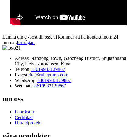
Lämna din e -post till oss, vi kommer att ha kontakt inom 24
timmar.
förfrågan
Adress: Nandong Town, Gaocheng District, Shijiazhuang
City, Hebei -provinsen, Kina
Telefon:
+8619933139867
E-post:
rita@ruitepump.com
WhatsApp:
+8619933139867
WeChat:
+8619933139867
om oss
Fabrikstur
Certifikat
Huvudprojekt
våra produkter