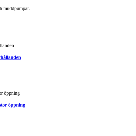
ch muddpumpar.
rhållanden
stor öppning