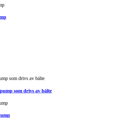
ump
spump som drivs av bälte
 Pump