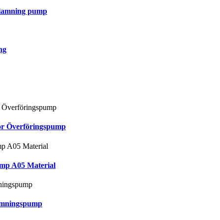
tslamning pump
ng
or Överföringspump
mp A05 Material
lamningspump