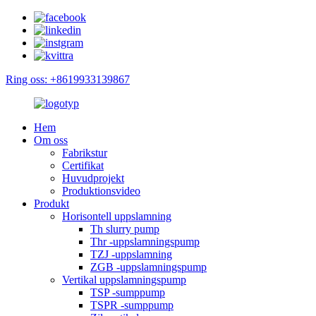
Ring oss: +8619933139867
Hem
Om oss
Fabrikstur
Certifikat
Huvudprojekt
Produktionsvideo
Produkt
Horisontell uppslamning
Th slurry pump
Thr -uppslamningspump
TZJ -uppslamning
ZGB -uppslamningspump
Vertikal uppslamningspump
TSP -sumppump
TSPR -sumppump