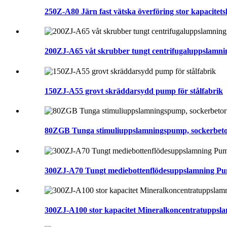
250Z-A80 Järn fast vätska överföring stor kapacite
200ZJ-A65 våt skrubber tungt centrifugaluppslamni
150ZJ-A55 grovt skräddarsydd pump för stålfabrik
80ZGB Tunga stimuliuppslamningspump, sockerbet
300ZJ-A70 Tungt mediebottenflödesuppslamning Pu
300ZJ-A100 stor kapacitet Mineralkoncentratupps