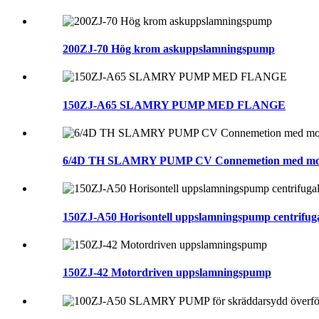
200ZJ-70 Hög krom askuppslamningspump
150ZJ-A65 SLAMRY PUMP MED FLANGE
6/4D TH SLAMRY PUMP CV Connemetion med mo
150ZJ-A50 Horisontell uppslamningspump centrifug
150ZJ-42 Motordriven uppslamningspump