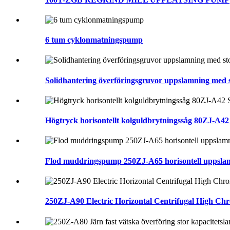
6 tum cyklonmatningspump
Solidhantering överföringsgruvor uppslamning med 
Högtryck horisontellt kolguldbrytningssåg 80ZJ-A4
Flod muddringspump 250ZJ-A65 horisontell uppsla
250ZJ-A90 Electric Horizontal Centrifugal High C