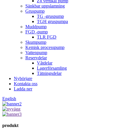
Zjl vertikal pump
Sänkbar uppslamning
Gruspump
TG -gruspump
TGH gruspumpa
Muddpump
FGD -pump
TLR FGD
Skumpump
Kemisk processpump
Vattenpump
Reservdelar
Våtdelar
Lagerförsamling
Tätningsdelar
Nybörjare
Kontakta oss
Ladda ner
English
produkt