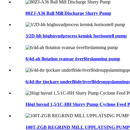
80ZJ-A36 Ball Mill Discharge Slurry Pump
3/2D-hh höghuvudprocess kemisk horisontell pump
6/4d-ah flotation svansar överförslamning pump
6/4d-thr tjockare underflöde/överflödesuppslamning
Högt huvud 1,5/1C-HH Slurry Pump Cyclone Feed
100T-ZGB REGRIND MILL UPPLATSING PUMP