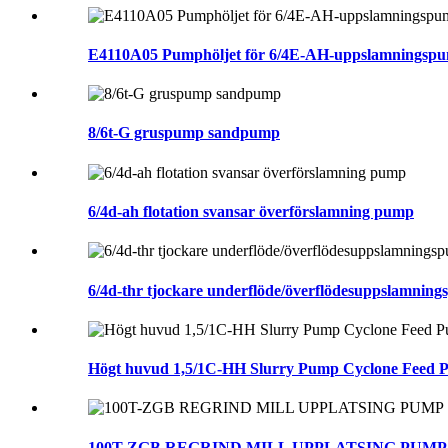
E4110A05 Pumphöljet för 6/4E-AH-uppslamningsp
8/6t-G gruspump sandpump
6/4d-ah flotation svansar överförslamning pump
6/4d-thr tjockare underflöde/överflödesuppslamning
Högt huvud 1,5/1C-HH Slurry Pump Cyclone Feed
100T-ZGB REGRIND MILL UPPLATSING PUMP