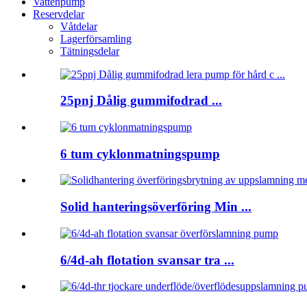
Vattenpump
Reservdelar
Våtdelar
Lagerförsamling
Tätningsdelar
25pnj Dålig gummifodrad ...
6 tum cyklonmatningspump
Solid hanteringsöverföring Min ...
6/4d-ah flotation svansar tra ...