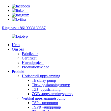
Ring oss: +8619933139867
Hem
Om oss
Fabrikstur
Certifikat
Huvudprojekt
Produktionsvideo
Produkt
Horisontell uppslamning
Th slurry pump
Thr -uppslamningspump
TZJ -uppslamning
ZGB -uppslamningspump
Vertikal uppslamningspump
TSP -sumppump
TSPR -sumppump