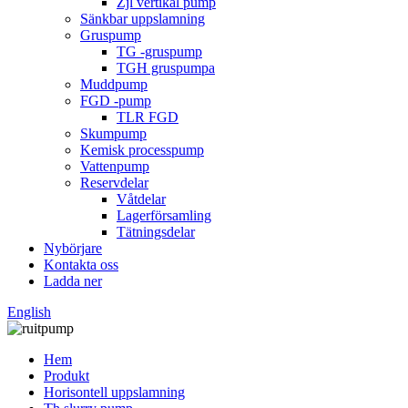
Zjl vertikal pump
Sänkbar uppslamning
Gruspump
TG -gruspump
TGH gruspumpa
Muddpump
FGD -pump
TLR FGD
Skumpump
Kemisk processpump
Vattenpump
Reservdelar
Våtdelar
Lagerförsamling
Tätningsdelar
Nybörjare
Kontakta oss
Ladda ner
English
Hem
Produkt
Horisontell uppslamning