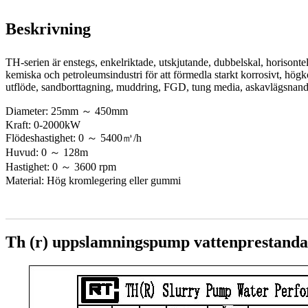
Beskrivning
TH-serien är enstegs, enkelriktade, utskjutande, dubbelskal, horisont
kemiska och petroleumsindustri för att förmedla starkt korrosivt, h
utflöde, sandborttagning, muddring, FGD, tung media, askavlägsnande
Diameter: 25mm ～ 450mm
Kraft: 0-2000kW
Flödeshastighet: 0 ～ 5400㎥/h
Huvud: 0 ～ 128m
Hastighet: 0 ～ 3600 rpm
Material: Hög kromlegering eller gummi
Th (r) uppslamningspump vattenprestanda