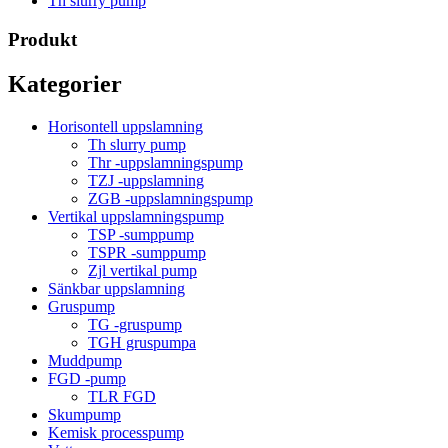
Th slurry pump
Produkt
Kategorier
Horisontell uppslamning
Th slurry pump
Thr -uppslamningspump
TZJ -uppslamning
ZGB -uppslamningspump
Vertikal uppslamningspump
TSP -sumppump
TSPR -sumppump
Zjl vertikal pump
Sänkbar uppslamning
Gruspump
TG -gruspump
TGH gruspumpa
Muddpump
FGD -pump
TLR FGD
Skumpump
Kemisk processpump