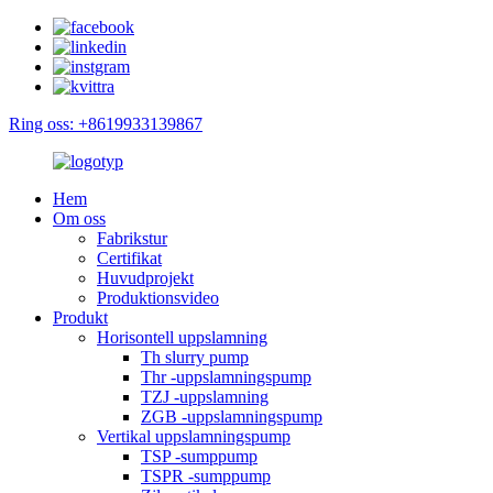
Ring oss: +8619933139867
Hem
Om oss
Fabrikstur
Certifikat
Huvudprojekt
Produktionsvideo
Produkt
Horisontell uppslamning
Th slurry pump
Thr -uppslamningspump
TZJ -uppslamning
ZGB -uppslamningspump
Vertikal uppslamningspump
TSP -sumppump
TSPR -sumppump