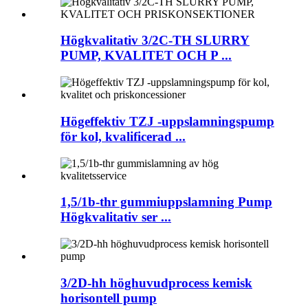
Högkvalitativ 3/2C-TH SLURRY
PUMP, KVALITET OCH P ...
Högeffektiv TZJ -uppslamningspump
för kol, kvalificerad ...
1,5/1b-thr gummiuppslamning Pump
Högkvalitativ ser ...
3/2D-hh höghuvudprocess kemisk
horisontell pump