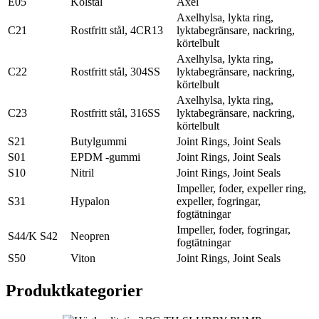
E05
Kolstål
Axel
Axelhylsa, lykta ring,
C21
Rostfritt stål, 4CR13
lyktabegränsare, nackring,
körtelbult
Axelhylsa, lykta ring,
C22
Rostfritt stål, 304SS
lyktabegränsare, nackring,
körtelbult
Axelhylsa, lykta ring,
C23
Rostfritt stål, 316SS
lyktabegränsare, nackring,
körtelbult
S21
Butylgummi
Joint Rings, Joint Seals
S01
EPDM -gummi
Joint Rings, Joint Seals
S10
Nitril
Joint Rings, Joint Seals
Impeller, foder, expeller ring,
S31
Hypalon
expeller, fogringar,
fogtätningar
Impeller, foder, fogringar,
S44/K S42
Neopren
fogtätningar
S50
Viton
Joint Rings, Joint Seals
Produkt
kategorier