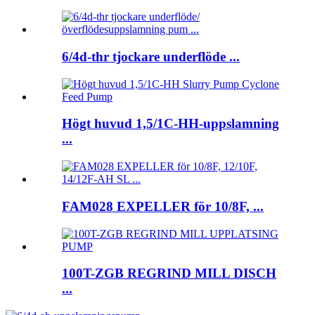
6/4d-thr tjockare underflöde ...
Högt huvud 1,5/1C-HH-uppslamning
...
FAM028 EXPELLER för 10/8F, ...
100T-ZGB REGRIND MILL DISCH
...