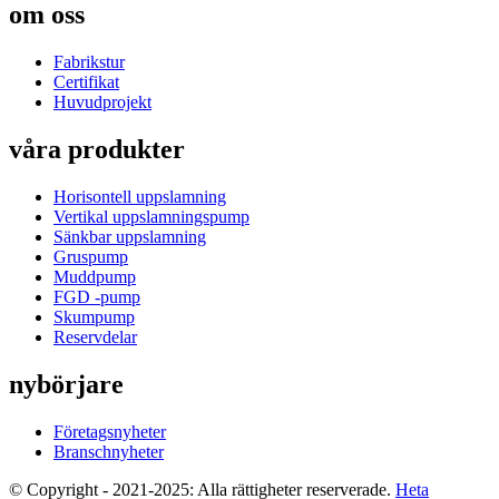
om oss
Fabrikstur
Certifikat
Huvudprojekt
våra produkter
Horisontell uppslamning
Vertikal uppslamningspump
Sänkbar uppslamning
Gruspump
Muddpump
FGD -pump
Skumpump
Reservdelar
nybörjare
Företagsnyheter
Branschnyheter
© Copyright - 2021-2025: Alla rättigheter reserverade.
Heta