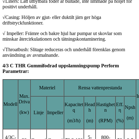
√Liners: Lätt utbytbara foder är bultade, inte limmade på höljet för
positivt underhåll.
√Casing: Höljen av gjut- eller duktilt järn ger höga
driftstryckfunktioner.
√ Impeller: Främre och bakre hjul har pumpar ut skovlar som
minskar återcirkulationen och tätningskontaminering.
√Throatbush: Slitage reduceras och underhåll förenklas genom
användning av avsmalnande.
4/3 C THR Gummifodrad uppslamningspump Perform
Parametrar:
Materiel
Rensa vattenprestanda
Max.
I
Driva
Modell
Kapacitet
Head
Hastighet
Eff.
Npsh
q
h
n
η
(kw)
Linje
Impeller
(m)
(m3/h)
(m)
(RPM)
(%)
4/3C-
5-
800-