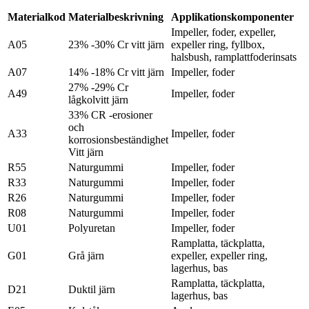
Materialkod
Materialbeskrivning
Applikationskomponenter
Impeller, foder, expeller,
A05
23% -30% Cr vitt järn
expeller ring, fyllbox,
halsbush, ramplattfoderinsats
A07
14% -18% Cr vitt järn
Impeller, foder
27% -29% Cr
A49
Impeller, foder
lågkolvitt järn
33% CR -erosioner
och
A33
Impeller, foder
korrosionsbeständighet
Vitt järn
R55
Naturgummi
Impeller, foder
R33
Naturgummi
Impeller, foder
R26
Naturgummi
Impeller, foder
R08
Naturgummi
Impeller, foder
U01
Polyuretan
Impeller, foder
Ramplatta, täckplatta,
G01
Grå järn
expeller, expeller ring,
lagerhus, bas
Ramplatta, täckplatta,
D21
Duktil järn
lagerhus, bas