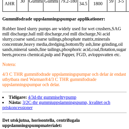
30
Gummi
Gummi
79.2-180
59
3-5
AHR
34.5
1800
Gummifodrade uppslamningspumpar applikationer:
Rubber lined slurry pumps are widely used for wet crushers,SAG
mill discharge,ball mill discharge,rod mill discharge,Ni acid
slurry,coarse sand,coarse tailings,phosphate matrix,minerals
concentrate,heavy media,dredging,bottom/fly ash,lime grinding,oil
sands,mineral sands,fine tailings,phosphoric acid,coal,flotation,sugar
beets,process chemical,pulp and Papper, FGD, avloppsvatten etc.
Notera:
4/3 C THR gummifodrade uppslamningspumpar och delar är endast
utbytbara med Warman®4/3 C THR gummifodrade
uppslamningspumpar och delar.
Tidigare:
4/3d-thr gummiseltrypump
Nästa:
3/2C-thr gummiuppslamningspump, kvalitet och
priskoncessioner
Det utskjutna, horisontella, centrifugala
uppslamningspumpmaterialet: