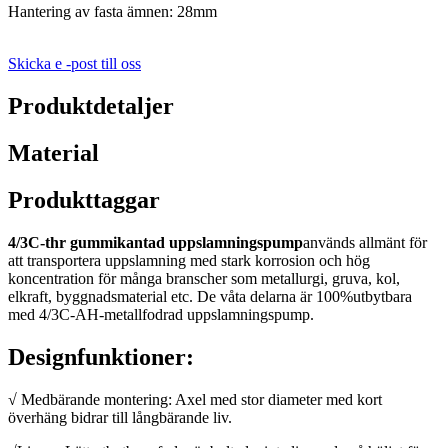
Hantering av fasta ämnen: 28mm
Skicka e -post till oss
Produktdetaljer
Material
Produkttaggar
4/3C-thr gummikantad uppslamningspump
används allmänt för
att transportera uppslamning med stark korrosion och hög
koncentration för många branscher som metallurgi, gruva, kol,
elkraft, byggnadsmaterial etc. De våta delarna är 100%utbytbara
med 4/3C-AH-metallfodrad uppslamningspump.
Designfunktioner:
√ Medbärande montering: Axel med stor diameter med kort
överhäng bidrar till långbärande liv.