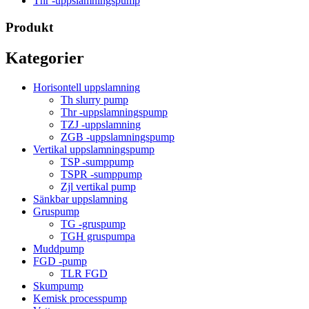
Thr -uppslamningspump
Produkt
Kategorier
Horisontell uppslamning
Th slurry pump
Thr -uppslamningspump
TZJ -uppslamning
ZGB -uppslamningspump
Vertikal uppslamningspump
TSP -sumppump
TSPR -sumppump
Zjl vertikal pump
Sänkbar uppslamning
Gruspump
TG -gruspump
TGH gruspumpa
Muddpump
FGD -pump
TLR FGD
Skumpump
Kemisk processpump