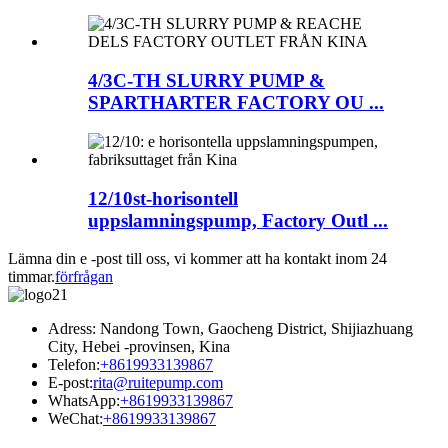
4/3C-TH SLURRY PUMP &
SPARTHARTER FACTORY OU ...
12/10st-horisontell
uppslamningspump, Factory Outl ...
Lämna din e -post till oss, vi kommer att ha kontakt inom 24
timmar.
förfrågan
Adress: Nandong Town, Gaocheng District, Shijiazhuang
City, Hebei -provinsen, Kina
Telefon:
+8619933139867
E-post:
rita@ruitepump.com
WhatsApp:
+8619933139867
WeChat:
+8619933139867