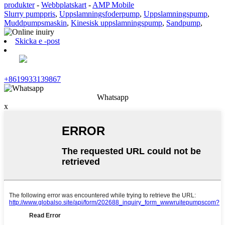
produkter
-
Webbplatskart
-
AMP Mobile
Slurry pumppris
,
Uppslamningsfoderpump
,
Uppslamningspump
,
Muddpumpsmaskin
,
Kinesisk uppslamningspump
,
Sandpump
,
Skicka e -post
+8619933139867
Whatsapp
x