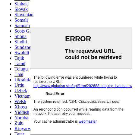
Sinhala
Slovak
Slovenian
Somali
Samoan
Scots Gaelic
Shona
Sindhi
Sundanese
Swahili
Tajik
Tamil
Telugu
Thai
Ukrainian
Urdu
Uzbek
Vietnamese
Welsh
Xhosa
Yiddish
Yoruba
Zulu
Kinyarwanda
Tatar