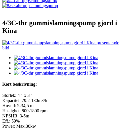
4/3C-thr gummislamningspump gjord i
Kina
Kort beskrivning:
Storlek: 4 ″ x 3 ″
Kapacitet: 79.2-180m3/h
Huvud: 5-34,5 m
Hastighet: 800-1800 rpm
NPSHR: 3-5m
Eff.: 59%
Power: Max.30kw