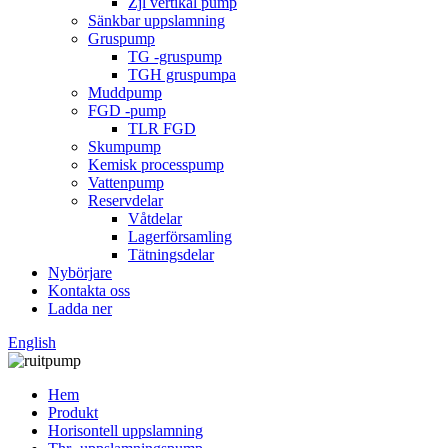
Zjl vertikal pump
Sänkbar uppslamning
Gruspump
TG -gruspump
TGH gruspumpa
Muddpump
FGD -pump
TLR FGD
Skumpump
Kemisk processpump
Vattenpump
Reservdelar
Våtdelar
Lagerförsamling
Tätningsdelar
Nybörjare
Kontakta oss
Ladda ner
English
Hem
Produkt
Horisontell uppslamning