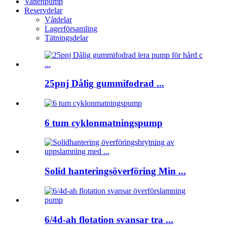
Vattenpump
Reservdelar
Våtdelar
Lagerförsamling
Tätningsdelar
25pnj Dålig gummifodrad ...
6 tum cyklonmatningspump
Solid hanteringsöverföring Min ...
6/4d-ah flotation svansar tra ...