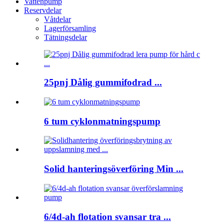
Vattenpump
Reservdelar
Våtdelar
Lagerförsamling
Tätningsdelar
25pnj Dålig gummifodrad ...
6 tum cyklonmatningspump
Solid hanteringsöverföring Min ...
6/4d-ah flotation svansar tra ...