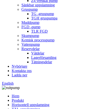
Zjl vertikal pump
Sänkbar uppslamning
Gruspump
TG -gruspump
TGH gruspumpa
Muddpump
FGD -pump
TLR FGD
Skumpump
Kemisk processpump
Vattenpump
Reservdelar
Våtdelar
Lagerförsamling
Tätningsdelar
Nybörjare
Kontakta oss
Ladda ner
English
Hem
Produkt
Horisontell uppslamning