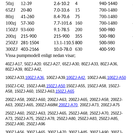
50zj
12-
39
2.6-10.2
4
940-1440
65ZJ
20-
15
700-1480
80
7.0-33.6
80zj
4
-2
8
700-1480
1
60
.4-70.6
75
100zj
5
-36
-10
160
700-1480
7
0
7.7
1.6
150ZJ
93-600
200
9.1-78.5
500-980
200zj
215-900
215-900
355
500-980
250ZJ
13.1-1
-980
281-1504
10.5
800
500
300ZJ
-2
630
403
166
10.0-78.0
400-590
Vissa pumpmodell enligt nedan visar;
40ZJ-A17, 50ZJ-A20. 65ZJ-A27, 65ZJ-A30, 80ZJ-A33, 80ZJ-A36,
80ZJ-A39, 80ZJ-A42,
100ZJ-A33,
100ZJ-A36
, 100ZJ-A39,
100ZJ-A42
, 100ZJ-A46,
100ZJ-A50
150ZJ-C42, 150ZJ-A48,
150ZJ-A50,
150ZJ-A55, 150ZJ-A58, 150ZJ-
A58, 150ZJ-A60, 150ZJ-A63,
150ZJ-A65
200ZJ-A58, 200ZJ-A60, 200ZJ-A63, 200ZJ-A65, 200ZJ-A58, 200ZJ-
A63, 200ZJ-A65, 200ZJ-A68M,
200ZJ-A70
, 200ZJ-A73, 200ZJ-A75
250ZJ-A60, 250ZJ-A63, 250ZJ-A65, 250ZJ-A68, 250ZJ-A70, 250ZJ-
A73, 250ZJ-A75, 250ZJ-A78, 250ZJ-A80, 250ZJ-A83, 250ZJ-A85,
250ZJ-A90, 250ZJ-A96
300ZJ-A56, 300ZJ-A65, 300ZJ-A70, 300ZJ-A85, 300ZJ-A90, 300ZJ-