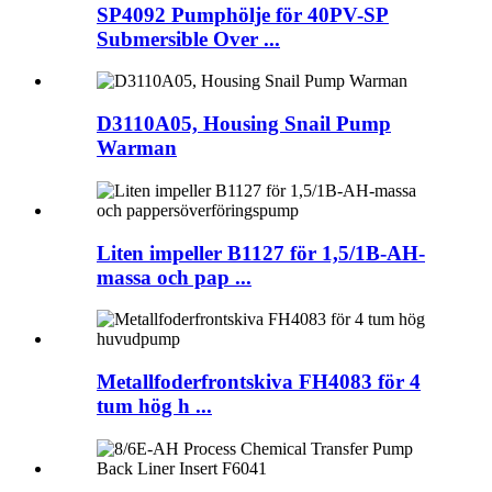
SP4092 Pumphölje för 40PV-SP
Submersible Over ...
D3110A05, Housing Snail Pump
Warman
Liten impeller B1127 för 1,5/1B-AH-
massa och pap ...
Metallfoderfrontskiva FH4083 för 4
tum hög h ...