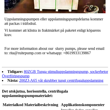
Uppslamningspumpen eller uppslamningspumpdelarna kommer
att packas i träfodral.
Vi kommer att klistra in fraktmärket på paketet enligt köparens
krav.
For more information about our slurry pumps, please send email
to: rita@ruitepump.com or whatsapp: +8619933139867
Tidigare:
80ZGB Tunga stimuliuppslamningspump, sockerbetor
Överföringspump
Nästa:
200ZJ-A65 våt skrubber tungt centrifugaluppslamning
Det utskjutna, horisontella, centrifugala
uppslamningspumpmaterialet:
Materialkod
Materialbeskrivning
Applikationskomponenter