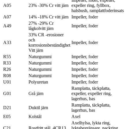
Impeller, foder, expeller,
A05
23% -30% Cr vitt järn
expeller ring, fyllbox,
halsbush, ramplattfoderinsats
A07
14% -18% Cr vitt järn
Impeller, foder
27% -29% Cr
A49
Impeller, foder
lågkolvitt järn
33% CR -erosioner
och
A33
Impeller, foder
korrosionsbeständighet
Vitt järn
R55
Naturgummi
Impeller, foder
R33
Naturgummi
Impeller, foder
R26
Naturgummi
Impeller, foder
R08
Naturgummi
Impeller, foder
U01
Polyuretan
Impeller, foder
Ramplatta, täckplatta,
G01
Grå järn
expeller, expeller ring,
lagerhus, bas
Ramplatta, täckplatta,
D21
Duktil järn
lagerhus, bas
E05
Kolstål
Axel
Axelhylsa, lykta ring,
C21
Rostfritt stål, 4CR13
lyktabegränsare, nackring,