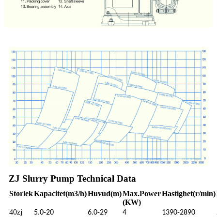
ZJ Slurry Pump Technical Data
Storlek
Kapacitet
(m3/h)
Huvud
(m)
Max.
Power
Hastighet
(r/min)
(KW)
40zj
5.0-20
6.0-29
4
1390-2890