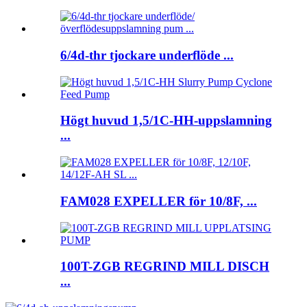
6/4d-thr tjockare underflöde ...
Högt huvud 1,5/1C-HH-uppslamning
...
FAM028 EXPELLER för 10/8F, ...
100T-ZGB REGRIND MILL DISCH
...