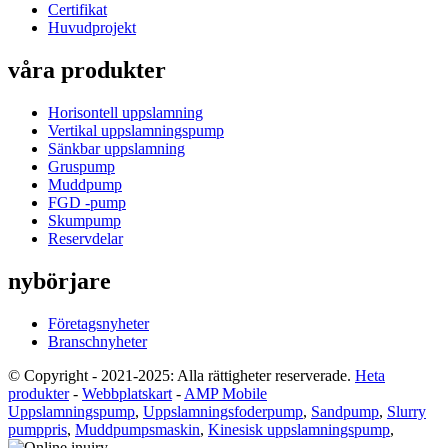
Certifikat
Huvudprojekt
våra produkter
Horisontell uppslamning
Vertikal uppslamningspump
Sänkbar uppslamning
Gruspump
Muddpump
FGD -pump
Skumpump
Reservdelar
nybörjare
Företagsnyheter
Branschnyheter
© Copyright - 2021-2025: Alla rättigheter reserverade.
Heta
produkter
-
Webbplatskart
-
AMP Mobile
Uppslamningspump
,
Uppslamningsfoderpump
,
Sandpump
,
Slurry
pumppris
,
Muddpumpsmaskin
,
Kinesisk uppslamningspump
,