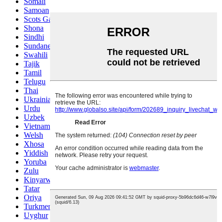
Somali
Samoan
Scots Gaelic
Shona
Sindhi
Sundanese
Swahili
Tajik
Tamil
Telugu
Thai
Ukrainian
Urdu
Uzbek
Vietnamese
Welsh
Xhosa
Yiddish
Yoruba
Zulu
Kinyarwanda
Tatar
Oriya
Turkmen
Uyghur