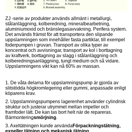
ZJ -serie av produkter används allmänt i metallurgi,
stålanläggning, kolberedning, mineralbearbetning,
aluminiumoxid och bränslegasavvakning. Perifera system.
Det används främst för att transportera den slipande
uppslamningen som innehåller fasta partiklar, till exempel
foderpumpen i gruvan. Transport av olika typer av
koncentrat och avvisningar, transport av kol i borttagning
av kraftverk, borttagning av slagg i stålanläggning och
kolberedningsanläggning, tungt medium och så vidare.
Uppslamningens vikt kan nå 60% av massan.
1. De våta delarna för uppslamningspump är gjorda av
slitstödda högkromlegering eller gummi, anpassade enligt
köparens krav.
2. Uppslamningspumpens lagerenhet använder cylindrisk
struktur och justerar utrymmet mellan impeller och
framfoder lätt. De kan tas bort helt när de repareras.
Bärmontering
smörjning
.
3. Axeltätningen kunde använda
Förpackningstätning,
expeller tätning och mekanisk tätning.