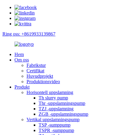
Ring oss: +8619933139867
Hem
Om oss
Fabrikstur
Certifikat
Huvudprojekt
Produktionsvideo
Produkt
Horisontell uppslamning
Th slurry pump
Thr -uppslamningspump
TZJ -uppslamning
ZGB -uppslamningspump
Vertikal uppslamningspump
TSP -sumppump
TSPR -sumppump