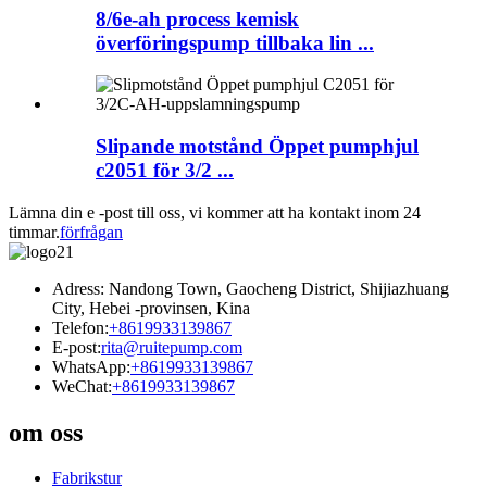
8/6e-ah process kemisk
överföringspump tillbaka lin ...
Slipande motstånd Öppet pumphjul
c2051 för 3/2 ...
Lämna din e -post till oss, vi kommer att ha kontakt inom 24
timmar.
förfrågan
Adress: Nandong Town, Gaocheng District, Shijiazhuang
City, Hebei -provinsen, Kina
Telefon:
+8619933139867
E-post:
rita@ruitepump.com
WhatsApp:
+8619933139867
WeChat:
+8619933139867
om oss
Fabrikstur