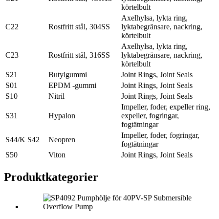
körtelbult
Axelhylsa, lykta ring,
C22
Rostfritt stål, 304SS
lyktabegränsare, nackring,
körtelbult
Axelhylsa, lykta ring,
C23
Rostfritt stål, 316SS
lyktabegränsare, nackring,
körtelbult
S21
Butylgummi
Joint Rings, Joint Seals
S01
EPDM -gummi
Joint Rings, Joint Seals
S10
Nitril
Joint Rings, Joint Seals
Impeller, foder, expeller ring,
S31
Hypalon
expeller, fogringar,
fogtätningar
Impeller, foder, fogringar,
S44/K S42
Neopren
fogtätningar
S50
Viton
Joint Rings, Joint Seals
Produkt
kategorier