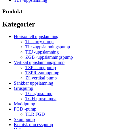
TZJ -uppslamning
Produkt
Kategorier
Horisontell uppslamning
Th slurry pump
Thr -uppslamningspump
TZJ -uppslamning
ZGB -uppslamningspump
Vertikal uppslamningspump
TSP -sumppump
TSPR -sumppump
Zjl vertikal pump
Sänkbar uppslamning
Gruspump
TG -gruspump
TGH gruspumpa
Muddpump
FGD -pump
TLR FGD
Skumpump
Kemisk processpump