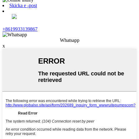
Skicka e -post
+8619933139867
Whatsapp
x